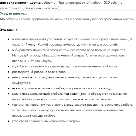
для сохранности цветка
добавить
- Транспортировочный набор - 520 руб. (по
себестоимости, без наценки магазина)
Уход за цветком
Мы заботимся о вас предлагаем ознакомится с правилами ухода за срезанными цветами.
Это важно:
в холодное время года утеплитель с букета снимается не сразу в помещении, а
через 5-7 минут Резкий перепад температур губителен для растений;
выбирая вазу, помните: в вазах из темного стекла вода дольше не портится.
Используйте сосуд объемом не менее 4 литров. Стенки вазы должны быть
идеально чистыми изнутри;
вода берется свежая, водопроводная, отстоянная не менее 2-3 часов;
растворите «Кризал» в воде с водой;
декоративную упаковку желательно снимать, так цветы «дышат» и им
комфортнее;
нужно удалить все листья с стебля, которые могут попасть в воду;
важно подрезать каждый стебель под водой (так не образуется «воздушная
пробка») минимум на 2 см острым, чистым ножом или секатором;
гортензию, перед тем как ставить в воду, следует расщепить, зачистить стебель
от листвы и убрать «шкурку» см ниже -нельзя использовать ножницы, они
пережимают сосуды стебля;
угол среза должен быть максимально острым.