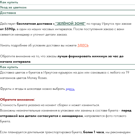
Как купить
Уход за цветком
Доставка
Действует
бесплатная доставка
в
"ЗЕЛЁНОЙ ЗОНЕ"
по городу Иркутск при заказе
от 5590р.
в один из наших часовых интервалов. После поступления заказа с вами
свяжется менеджер и уточнит детали заказа.
Узнать подробнее об условиях доставки вы можете
ЗДЕСЬ
Обратите внимание на то, что заказы
лучше формировать минимум за час до
начала интервала
.
Как купить
Доставка цветов и букетов в Иркутске курьером на дом или самовывоз с любого из 19
магазинов цветов Money Roses.
Фрукты и ягоды в шоколаде можно выбрать
здесь.
Обратите внимание:
Стоимость букета указана на момент сборки и может измениться.
Возможны незначительные изменения в упаковке или замены в составе букета -
перед
отправкой все детали согласуются с менеджером
, направляется фото готового
букета.
Если планируется длительная транспортировка букета,
более 1 часа
, мы рекомендуем