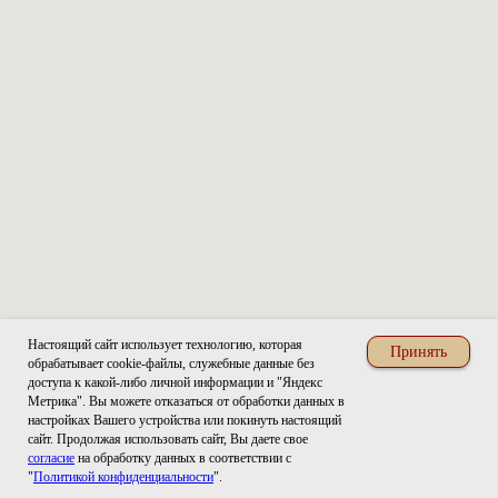
Настоящий сайт использует технологию, которая
Принять
обрабатывает cookie-файлы, служебные данные без
доступа к какой-либо личной информации и "Яндекс
Метрика". Вы можете отказаться от обработки данных в
настройках Вашего устройства или покинуть настоящий
сайт. Продолжая использовать сайт, Вы даете свое
согласие
на обработку данных в соответствии с
Home
Catalog
Favorites
Cart
"
Политикой конфиденциальности
".