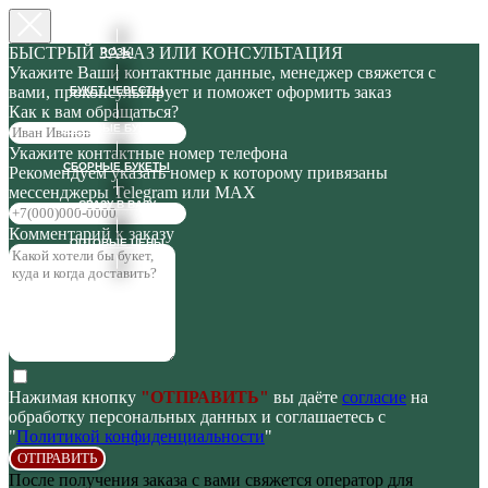
БЫСТРЫЙ ЗАКАЗ ИЛИ КОНСУЛЬТАЦИЯ
РОЗЫ
Укажите Ваши контактные данные, менеджер свяжется с
вами, проконсультирует и поможет оформить заказ
БУКЕТ НЕВЕСТЫ
Как к вам обращаться?
ГОТОВЫЕ БУКЕТЫ
Укажите контактные номер телефона
СБОРНЫЕ БУКЕТЫ
Рекомендуем указать номер к которому привязаны
мессенджеры Telegram или MAX
СРАЗУ В ВАЗУ
Комментарий к заказу
ОПТОВЫЕ ЦЕНЫ
Нажимая кнопку
"ОТПРАВИТЬ"
вы даёте
согласие
на
обработку персональных данных и соглашаетесь с
"
Политикой конфиденциальности
"
ОТПРАВИТЬ
После получения заказа с вами свяжется оператор для