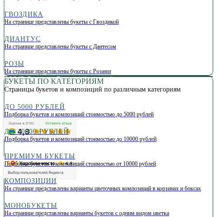
С
борные букеты
Оптовые цены
Букет невесты
ГВОЗДИКА
Политика конфиденциальности
На странице представлены букеты с Гвоздикой
ДИАНТУС
На странице представлены букеты с Дантесом
РОЗЫ
Сеть салонов цветов в Иркутске
На странице представлены букеты с Розами
© 2026 Money Roses
ООО "Байкальская Торговая Компания"
БУКЕТЫ ПО КАТЕГОРИЯМ
ИНН/ОГРН 3801126850/1133801004325
Страницы букетов и композиций по различным категориям
Юр.адрес: 664022, Иркутск, ул. Красных Мадьяр, д.27
ДО 5000 РУБЛЕЙ
Платёжная платформа PayKeeper
Подборка букетов и композиций стоимостью до 5000 рублей
ДО 10000 РУБЛЕЙ
Подборка букетов и композиций стоимостью до 10000 рублей
ПРЕМИУМ БУКЕТЫ
Подборка букетов и композиций стоимостью от 10000 рублей
КОМПОЗИЦИИ
На странице представлены варианты цветочных композиций в корзинах и боксах
МОНОБУКЕТЫ
На странице представлены варианты букетов с одним видом цветка