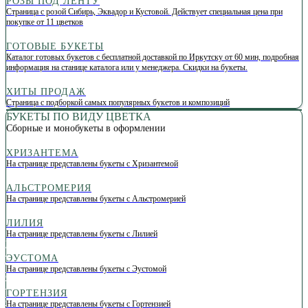
РОЗЫ ПОД ЛЕНТУ
Страница с розой Сибирь, Эквадор и Кустовой. Действует специальная цена при
покупке от 11 цветков
ГОТОВЫЕ БУКЕТЫ
Каталог готовых букетов с бесплатной доставкой по Иркутску от 60 мин, подробная
информация на станице каталога или у менеджера. Скидки на букеты.
ХИТЫ ПРОДАЖ
Страница с подборкой самых популярных букетов и композиций
БУКЕТЫ ПО ВИДУ ЦВЕТКА
Сборные и монобукеты в оформлении
ХРИЗАНТЕМА
На странице представлены букеты с Хризантемой
АЛЬСТРОМЕРИЯ
На странице представлены букеты с Альстромерией
ЛИЛИЯ
На странице представлены букеты с Лилией
Уход
за цветами
П
артнёрам
ЭУСТОМА
Доставка
Контакты
На странице представлены букеты с Эустомой
С
истема лояльности
Композиции
ГОРТЕНЗИЯ
Монобукеты
С
разу в вазу
На странице представлены букеты с Гортензией