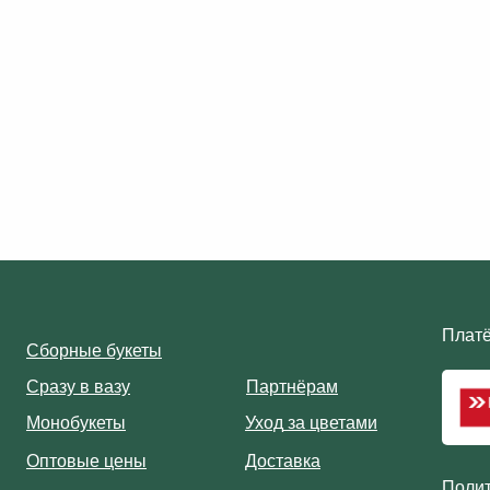
Плат
С
борные букеты
С
разу в вазу
П
артнёрам
Монобукеты
Уход
за цветами
Оптовые цены
Доставка
Полит