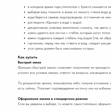
в холодное время года утеплитель с букета снимается н
выбирая вазу, помните: в вазах из темного стекла вода
вода берется свежая, водопроводная, отстоянная не мен
растворите «Кризал» в воде с водой;
декоративную упаковку желательно снимать, так цветы 
нужно удалить все листья с стебля, которые могут попаст
важно подрезать каждый стебель под водой (так не обр
гортензию, перед тем как ставить в воду, следует расщ
угол среза должен быть максимально острым.
Как купить
Быстрый заказ
Функция «Быстрый заказ» позволяет покупателю не проходить 
уточнит все условия заказа, ответит на вопросы, касающиеся к
По результатам звонка, пользователь либо, получив уточнения
есть сейчас. Получает подтверждение на почту или на мобильн
Оформление заказа в стандартном режиме
Если вы уверены в выборе, то можете самостоятельно оформить