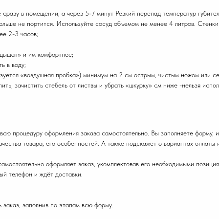
е сразу в помещении, а через 5-7 минут Резкий перепад температур губител
 дольше не портится. Используйте сосуд объемом не менее 4 литров. Стенк
ее 2-3 часов;
«дышат» и им комфортнее;
ь в воду;
азуется «воздушная пробка») минимум на 2 см острым, чистым ножом или с
епить, зачистить стебель от листвы и убрать «шкурку» см ниже -нельзя исп
всю процедуру оформления заказа самостоятельно. Вы заполняете форму, и
ачества товара, его особенностей. А также подскажет о вариантах оплаты 
, самостоятельно оформляет заказ, укомплектовав его необходимыми позиция
ый телефон и ждёт доставки.
 заказ, заполнив по этапам всю форму.