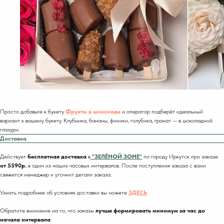
Просто добавьте к букету
Фрукты в шоколаде
и оператор подберёт идеальный
вариант к вашему букету. Клубника, бананы, финики, голубика, гранат — в шоколадной
глазури.
Доставка
Действует
бесплатная доставка
в
"ЗЕЛЁНОЙ ЗОНЕ"
по городу Иркутск при заказе
от 5590р.
в один из наших часовых интервалов. После поступления заказа с вами
свяжется менеджер и уточнит детали заказа.
Узнать подробнее об условиях доставки вы можете
ЗДЕСЬ
Обратите внимание на то, что заказы
лучше формировать минимум за час до
начала интервала
.