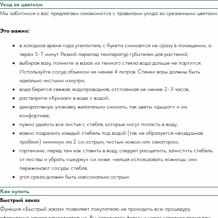
Уход за цветком
Мы заботимся о вас предлагаем ознакомится с правилами ухода за срезанными цветами.
Это важно:
в холодное время года утеплитель с букета снимается не сразу в помещении, а
через 5-7 минут Резкий перепад температур губителен для растений;
выбирая вазу, помните: в вазах из темного стекла вода дольше не портится.
Используйте сосуд объемом не менее 4 литров. Стенки вазы должны быть
идеально чистыми изнутри;
вода берется свежая, водопроводная, отстоянная не менее 2-3 часов;
растворите «Кризал» в воде с водой;
декоративную упаковку желательно снимать, так цветы «дышат» и им
комфортнее;
нужно удалить все листья с стебля, которые могут попасть в воду;
важно подрезать каждый стебель под водой (так не образуется «воздушная
пробка») минимум на 2 см острым, чистым ножом или секатором;
гортензию, перед тем как ставить в воду, следует расщепить, зачистить стебель
от листвы и убрать «шкурку» см ниже -нельзя использовать ножницы, они
пережимают сосуды стебля;
угол среза должен быть максимально острым.
Как купить
Быстрый заказ
Функция «Быстрый заказ» позволяет покупателю не проходить всю процедуру
оформления заказа самостоятельно. Вы заполняете форму, и через короткое время вам