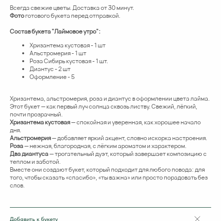
Всегда свежие цветы. Доставка от 30 минут.
Фото
готового букета перед отправкой.
Состав букета "Лаймовое утро":
Хризантема кустовая - 1 шт
Альстромерия - 1 шт
Роза Сибирь кустовая - 1 шт.
Диантус - 2 шт
Оформление - 5
Хризантема, альстромерия, роза и диантус в оформлении цвета лайма.
Этот букет — как первый луч солнца сквозь листву. Свежий, лёгкий,
почти прозрачный.
Хризантема кустовая
— спокойная и уверенная, как хорошее начало
дня.
Альстромерия
— добавляет яркий акцент, словно искорка настроения.
Роза
— нежная, благородная, с лёгким ароматом и характером.
Два диантуса
— трогательный дуэт, который завершает композицию с
теплом и заботой.
Вместе они создают букет, который подходит для любого повода: для
того, чтобы сказать «спасибо», «ты важна» или просто порадовать без
слов.
Добавить к букету