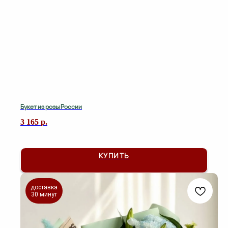
Букет из розы России
3 165
р.
КУПИТЬ
доставка
30 минут