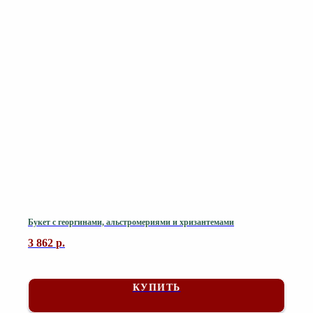
Букет с георгинами, альстромериями и хризантемами
3 862
р.
КУПИТЬ