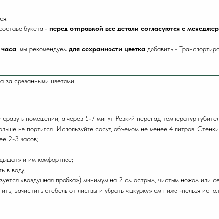
ся.
составе букета -
перед отправкой все детали согласуются с менедже
 часа
, мы рекомендуем
для сохранности цветка
добавить
- Транспортиро
а за срезанными цветами.
е сразу в помещении, а через 5-7 минут Резкий перепад температур губител
 дольше не портится. Используйте сосуд объемом не менее 4 литров. Стенк
ее 2-3 часов;
«дышат» и им комфортнее;
ь в воду;
азуется «воздушная пробка») минимум на 2 см острым, чистым ножом или с
епить, зачистить стебель от листвы и убрать «шкурку» см ниже -нельзя исп