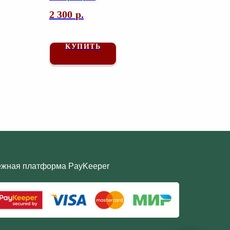
2 300
р.
КУПИТЬ
ёжная платформа PayKeeper