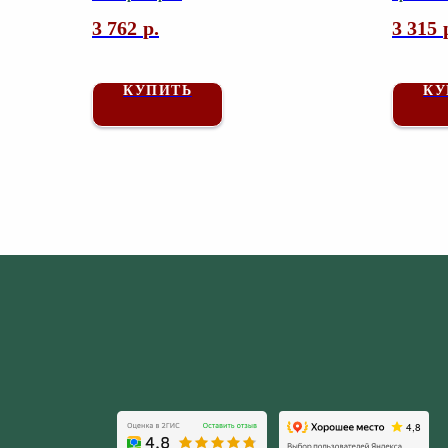
3 762
р.
3 315
КУПИТЬ
КУ