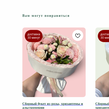
Вам могут понравиться
доставка
доста
30 минут
30 ми
Сборный букет из розы, хризантемы и
Сборный
альстромерии
хризант