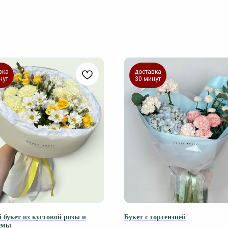
вка
доставка
нут
30 минут
 букет из кустовой розы и
Букет с гортензией
емы