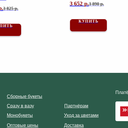
3 652
р.
3 890
р.
р.
3 825
р.
КУПИТЬ
ПИТЬ
Плат
С
борные букеты
С
разу в вазу
П
артнёрам
Монобукеты
Уход
за цветами
Оптовые цены
Доставка