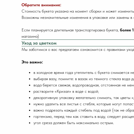
Обратите внимание:
Стоимость букета указана на момент сборки и может изменить
Возможны незначительные изменения в упаковке или замены в 
Если планируется длительная транспортировка букета,
более 1
магазина)
Уход за цветком
Мы заботимся о вас предлагаем ознакомится с правилами уход
Это важно:
в холодное время года утеплитель с букета снимается н
выбирая вазу, помните: в вазах из темного стекла вода
вода берется свежая, водопроводная, отстоянная не мен
растворите «Кризал» в воде с водой;
декоративную упаковку желательно снимать, так цветы 
нужно удалить все листья с стебля, которые могут попаст
важно подрезать каждый стебель под водой (так не обр
гортензию, перед тем как ставить в воду, следует расщ
угол среза должен быть максимально острым.