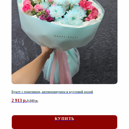
Букет с георгином, антирринумом и кустовой розой
2 913
р.
3 243
р.
КУПИТЬ