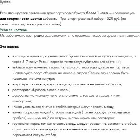
букета.
Если планируется длительная транспортировка букета,
более 1 часа
, мы рекомендуем
для сохранности цветка
добавить
- Транспортировочный набор - 520 руб. (по
себестоимости, без наценки магазина)
Уход за цветком
Мы заботимся о вас предлагаем ознакомится с правилами ухода за срезанными цветами.
Это важно:
в холодное время года утеплитель с букета снимается не сразу в помещении, а
через 5-7 минут Резкий перепад температур губителен для растений;
выбирая вазу, помните: в вазах из темного стекла вода дольше не портится.
Используйте сосуд объемом не менее 4 литров. Стенки вазы должны быть
идеально чистыми изнутри;
вода берется свежая, водопроводная, отстоянная не менее 2-3 часов;
растворите «Кризал» в воде с водой;
декоративную упаковку желательно снимать, так цветы «дышат» и им
комфортнее;
нужно удалить все листья с стебля, которые могут попасть в воду;
важно подрезать каждый стебель под водой (так не образуется «воздушная
пробка») минимум на 2 см острым, чистым ножом или секатором;
гортензию, перед тем как ставить в воду, следует расщепить, зачистить стебель
от листвы и убрать «шкурку» см ниже -нельзя использовать ножницы, они
пережимают сосуды стебля;