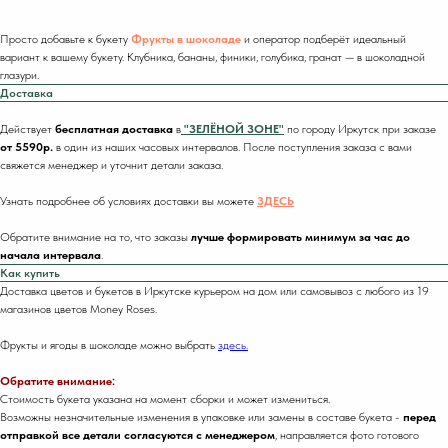
Просто добавьте к букету
Фрукты в шоколаде
и оператор подберёт идеальный
вариант к вашему букету. Клубника, бананы, финики, голубика, гранат — в шоколадной
глазури.
Доставка
Действует
бесплатная доставка
в
"ЗЕЛЁНОЙ ЗОНЕ"
по городу Иркутск при заказе
от 5590р.
в один из наших часовых интервалов. После поступления заказа с вами
свяжется менеджер и уточнит детали заказа.
Узнать подробнее об условиях доставки вы можете
ЗДЕСЬ
Обратите внимание на то, что заказы
лучше формировать минимум за час до
начала интервала
.
Как купить
Доставка цветов и букетов в Иркутске курьером на дом или самовывоз с любого из 19
магазинов цветов Money Roses.
Фрукты и ягоды в шоколаде можно выбрать
здесь.
Обратите внимание:
Стоимость букета указана на момент сборки и может измениться.
Возможны незначительные изменения в упаковке или замены в составе букета -
перед
отправкой все детали согласуются с менеджером
, направляется фото готового