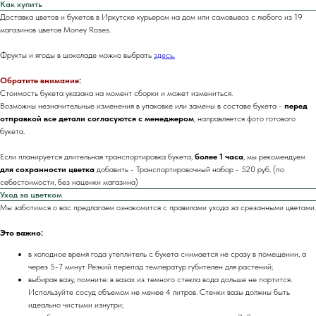
Как купить
Доставка цветов и букетов в Иркутске курьером на дом или самовывоз с любого из 19
магазинов цветов Money Roses.
Фрукты и ягоды в шоколаде можно выбрать
здесь.
Обратите внимание:
Стоимость букета указана на момент сборки и может измениться.
Возможны незначительные изменения в упаковке или замены в составе букета -
перед
отправкой все детали согласуются с менеджером
, направляется фото готового
букета.
Если планируется длительная транспортировка букета,
более 1 часа
, мы рекомендуем
для сохранности цветка
добавить
- Транспортировочный набор - 520 руб. (по
себестоимости, без наценки магазина)
Уход за цветком
Мы заботимся о вас предлагаем ознакомится с правилами ухода за срезанными цветами.
Это важно:
в холодное время года утеплитель с букета снимается не сразу в помещении, а
через 5-7 минут Резкий перепад температур губителен для растений;
выбирая вазу, помните: в вазах из темного стекла вода дольше не портится.
Используйте сосуд объемом не менее 4 литров. Стенки вазы должны быть
идеально чистыми изнутри;