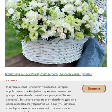
Композиция №117 с Розой, Анитириумом, Хризантемой и Эустомой
Цве
49 776
р.
4 
Настоящий сайт использует технологию, которая
Принять
обрабатывает cookie-файлы, служебные данные без
доступа к какой-либо личной информации и "Яндекс
КУПИТЬ
Метрика". Вы можете отказаться от обработки данных в
настройках Вашего устройства или покинуть настоящий
сайт. Продолжая использовать сайт, Вы даете свое
КУПИТЬ