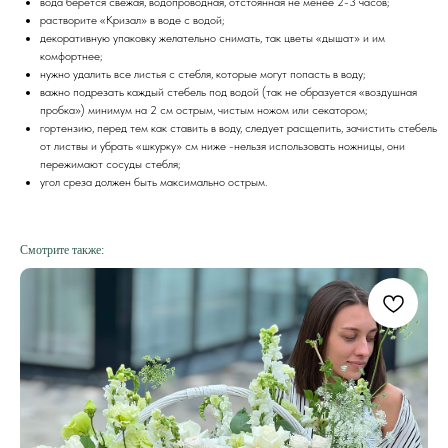
вода берется свежая, водопроводная, отстоянная не менее 2-3 часов;
растворите «Кризал» в воде с водой;
декоративную упаковку желательно снимать, так цветы «дышат» и им
комфортнее;
нужно удалить все листья с стебля, которые могут попасть в воду;
важно подрезать каждый стебель под водой (так не образуется «воздушная
пробка») минимум на 2 см острым, чистым ножом или секатором;
гортензию, перед тем как ставить в воду, следует расщепить, зачистить стебель
от листвы и убрать «шкурку» см ниже -нельзя использовать ножницы, они
пережимают сосуды стебля;
угол среза должен быть максимально острым.
Смотрите также: