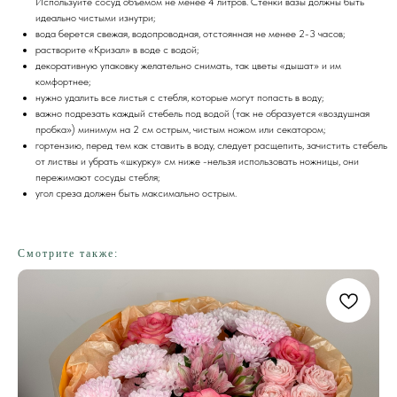
Используйте сосуд объемом не менее 4 литров. Стенки вазы должны быть
идеально чистыми изнутри;
вода берется свежая, водопроводная, отстоянная не менее 2-3 часов;
растворите «Кризал» в воде с водой;
декоративную упаковку желательно снимать, так цветы «дышат» и им
комфортнее;
нужно удалить все листья с стебля, которые могут попасть в воду;
важно подрезать каждый стебель под водой (так не образуется «воздушная
пробка») минимум на 2 см острым, чистым ножом или секатором;
гортензию, перед тем как ставить в воду, следует расщепить, зачистить стебель
от листвы и убрать «шкурку» см ниже -нельзя использовать ножницы, они
пережимают сосуды стебля;
угол среза должен быть максимально острым.
Смотрите также: