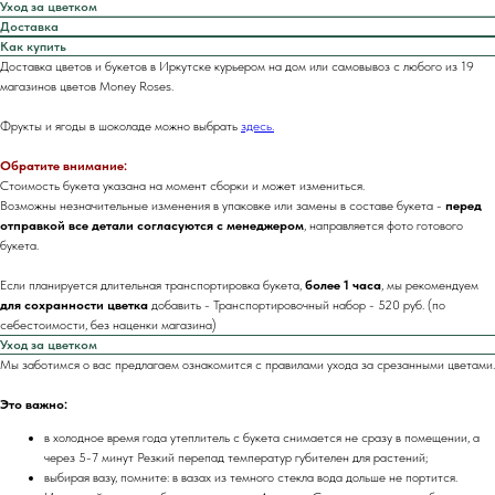
Уход за цветком
Доставка
Как купить
Доставка цветов и букетов в Иркутске курьером на дом или самовывоз с любого из 19
магазинов цветов Money Roses.
Фрукты и ягоды в шоколаде можно выбрать
здесь.
Обратите внимание:
Стоимость букета указана на момент сборки и может измениться.
Возможны незначительные изменения в упаковке или замены в составе букета -
перед
отправкой все детали согласуются с менеджером
, направляется фото готового
букета.
Если планируется длительная транспортировка букета,
более 1 часа
, мы рекомендуем
для сохранности цветка
добавить
- Транспортировочный набор - 520 руб. (по
себестоимости, без наценки магазина)
Уход за цветком
Мы заботимся о вас предлагаем ознакомится с правилами ухода за срезанными цветами.
Это важно:
в холодное время года утеплитель с букета снимается не сразу в помещении, а
через 5-7 минут Резкий перепад температур губителен для растений;
выбирая вазу, помните: в вазах из темного стекла вода дольше не портится.