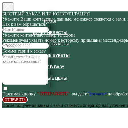
БЫСТРЫЙ ЗАКАЗ ИЛИ КОНСУЛЬТАЦИЯ
Укажите Ваши контактные данные, менеджер свяжется с вами, 
РОЗЫ
Как к вам обращаться?
БУКЕТ НЕВЕСТЫ
Укажите контактные номер телефона
Рекомендуем указать номер к которому привязаны мессендже
ГОТОВЫЕ БУКЕТЫ
Комментарий к заказу
СБОРНЫЕ БУКЕТЫ
СРАЗУ В ВАЗУ
ОПТОВЫЕ ЦЕНЫ
Нажимая кнопку
"ОТПРАВИТЬ"
вы даёте
согласие
на обработ
ОТПРАВИТЬ
После получения заказа с вами свяжется оператор для уточнени