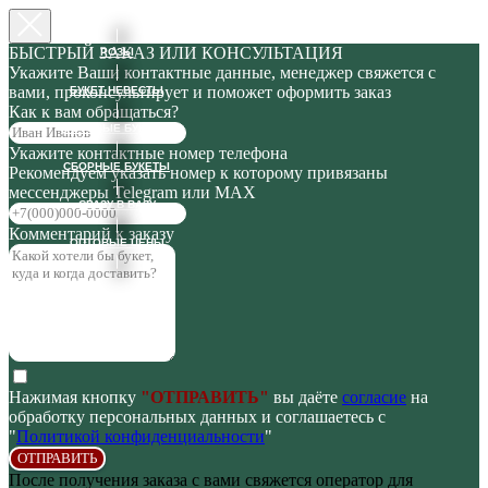
БЫСТРЫЙ ЗАКАЗ ИЛИ КОНСУЛЬТАЦИЯ
РОЗЫ
Укажите Ваши контактные данные, менеджер свяжется с
вами, проконсультирует и поможет оформить заказ
БУКЕТ НЕВЕСТЫ
Как к вам обращаться?
ГОТОВЫЕ БУКЕТЫ
Укажите контактные номер телефона
СБОРНЫЕ БУКЕТЫ
Рекомендуем указать номер к которому привязаны
мессенджеры Telegram или MAX
СРАЗУ В ВАЗУ
Комментарий к заказу
ОПТОВЫЕ ЦЕНЫ
Нажимая кнопку
"ОТПРАВИТЬ"
вы даёте
согласие
на
обработку персональных данных и соглашаетесь с
"
Политикой конфиденциальности
"
ОТПРАВИТЬ
После получения заказа с вами свяжется оператор для