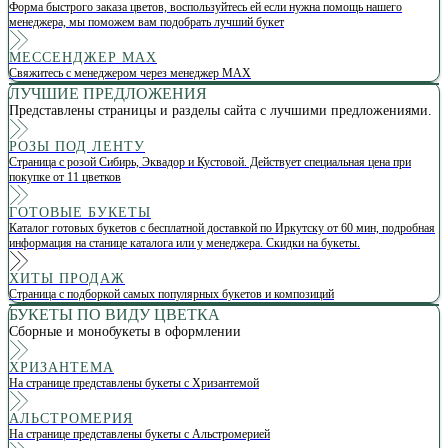
Форма быстрого заказа цветов, воспользуйтесь ей если нужна помощь нашего
менеджера, мы поможем вам подобрать лучший букет
МЕССЕНДЖЕР МАХ
Свяжитесь с менеджером через менеджер МАХ
ЛУЧШИЕ ПРЕДЛОЖЕНИЯ
Представлены страницы и разделы сайта с лучшими предложениями.
РОЗЫ ПОД ЛЕНТУ
Страница с розой Сибирь, Эквадор и Кустовой. Действует специальная цена при
покупке от 11 цветков
ГОТОВЫЕ БУКЕТЫ
Каталог готовых букетов с бесплатной доставкой по Иркутску от 60 мин, подробная
информация на станице каталога или у менеджера. Скидки на букеты.
ХИТЫ ПРОДАЖ
Страница с подборкой самых популярных букетов и композиций
БУКЕТЫ ПО ВИДУ ЦВЕТКА
Сборные и монобукеты в оформлении
ХРИЗАНТЕМА
На странице представлены букеты с Хризантемой
АЛЬСТРОМЕРИЯ
На странице представлены букеты с Альстромерией