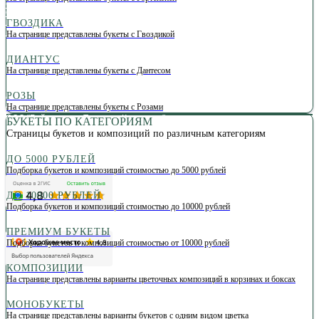
С
борные букеты
Оптовые цены
Букет невесты
ГВОЗДИКА
Политика конфиденциальности
На странице представлены букеты с Гвоздикой
ДИАНТУС
На странице представлены букеты с Дантесом
РОЗЫ
Сеть салонов цветов в Иркутске
На странице представлены букеты с Розами
© 2026 Money Roses
ООО "Байкальская Торговая Компания"
БУКЕТЫ ПО КАТЕГОРИЯМ
ИНН/ОГРН 3801126850/1133801004325
Страницы букетов и композиций по различным категориям
Юр.адрес: 664022, Иркутск, ул. Красных Мадьяр, д.27
ДО 5000 РУБЛЕЙ
Платёжная платформа PayKeeper
Подборка букетов и композиций стоимостью до 5000 рублей
ДО 10000 РУБЛЕЙ
Подборка букетов и композиций стоимостью до 10000 рублей
ПРЕМИУМ БУКЕТЫ
Подборка букетов и композиций стоимостью от 10000 рублей
КОМПОЗИЦИИ
На странице представлены варианты цветочных композиций в корзинах и боксах
МОНОБУКЕТЫ
На странице представлены варианты букетов с одним видом цветка