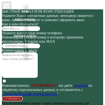
БЫСТРЫЙ ЗАКАЗ ИЛИ КОНСУЛЬТАЦИЯ
РОЗЫ
Укажите Ваши контактные данные, менеджер свяжется с
вами, проконсультирует и поможет оформить заказ
БУКЕТ НЕВЕСТЫ
Как к вам обращаться?
ГОТОВЫЕ БУКЕТЫ
Укажите контактные номер телефона
СБОРНЫЕ БУКЕТЫ
Рекомендуем указать номер к которому привязаны
мессенджеры Telegram или MAX
СРАЗУ В ВАЗУ
Комментарий к заказу
ОПТОВЫЕ ЦЕНЫ
Нажимая кнопку
"ОТПРАВИТЬ"
вы даёте
согласие
на
обработку персональных данных и соглашаетесь с
"
Политикой конфиденциальности
"
ОТПРАВИТЬ
После получения заказа с вами свяжется оператор для