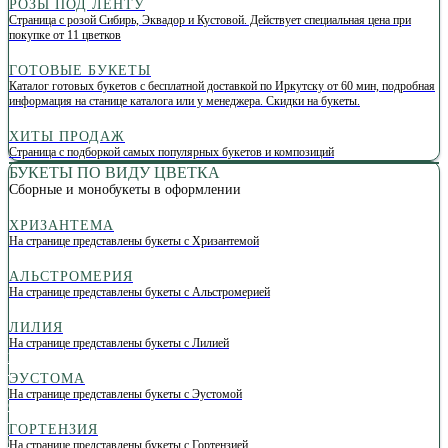
РОЗЫ ПОД ЛЕНТУ
Страница с розой Сибирь, Эквадор и Кустовой. Действует специальная цена при
покупке от 11 цветков
ГОТОВЫЕ БУКЕТЫ
Каталог готовых букетов с бесплатной доставкой по Иркутску от 60 мин, подробная
информация на станице каталога или у менеджера. Скидки на букеты.
ХИТЫ ПРОДАЖ
Страница с подборкой самых популярных букетов и композиций
БУКЕТЫ ПО ВИДУ ЦВЕТКА
Сборные и монобукеты в оформлении
ХРИЗАНТЕМА
На странице представлены букеты с Хризантемой
АЛЬСТРОМЕРИЯ
На странице представлены букеты с Альстромерией
ЛИЛИЯ
На странице представлены букеты с Лилией
Уход
за цветами
П
артнёрам
ЭУСТОМА
Доставка
Контакты
На странице представлены букеты с Эустомой
С
истема лояльности
Композиции
ГОРТЕНЗИЯ
Монобукеты
С
разу в вазу
На странице представлены букеты с Гортензией