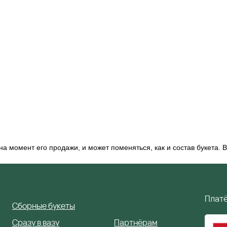
 момент его продажи, и может поменяться, как и состав букета. В
Плат
С
борные букеты
С
разу в вазу
П
артнёрам