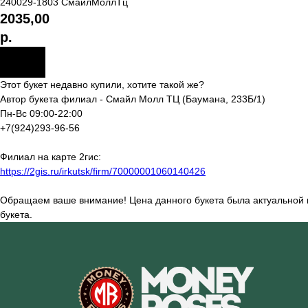
240029-1803 СмайлМоллТц
2035,00
р.
Этот букет недавно купили, хотите такой же?
Автор букета филиал - Смайл Молл ТЦ (Баумана, 233Б/1)
Пн-Вс 09:00-22:00
+7(924)293-96-56
Филиал на карте 2гис:
https://2gis.ru/irkutsk/firm/70000001060140426
Обращаем ваше внимание! Цена данного букета была актуальной на
букета.