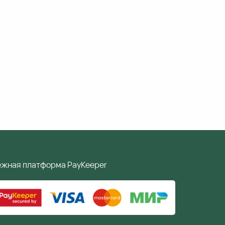
ёжная платформа PayKeeper