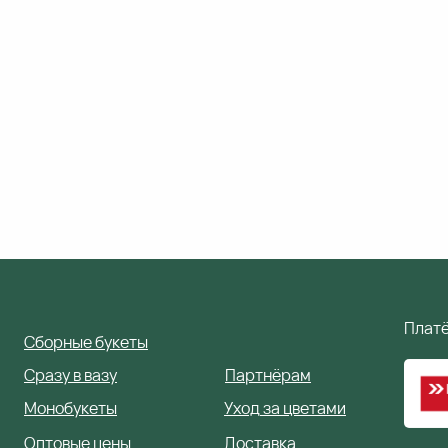
Плат
С
борные букеты
С
разу в вазу
П
артнёрам
Монобукеты
Уход
за цветами
Оптовые цены
Доставка