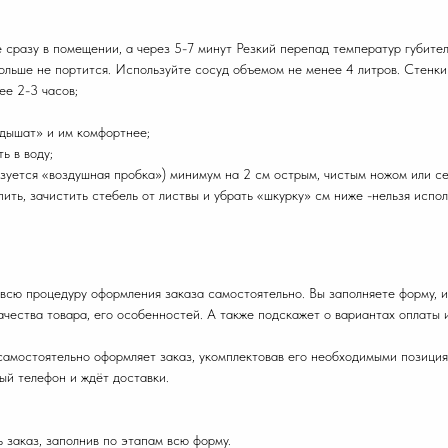
е сразу в помещении, а через 5-7 минут Резкий перепад температур губител
 дольше не портится. Используйте сосуд объемом не менее 4 литров. Стенк
ее 2-3 часов;
«дышат» и им комфортнее;
ь в воду;
азуется «воздушная пробка») минимум на 2 см острым, чистым ножом или с
епить, зачистить стебель от листвы и убрать «шкурку» см ниже -нельзя исп
всю процедуру оформления заказа самостоятельно. Вы заполняете форму, и
ачества товара, его особенностей. А также подскажет о вариантах оплаты 
, самостоятельно оформляет заказ, укомплектовав его необходимыми позиция
ый телефон и ждёт доставки.
 заказ, заполнив по этапам всю форму.