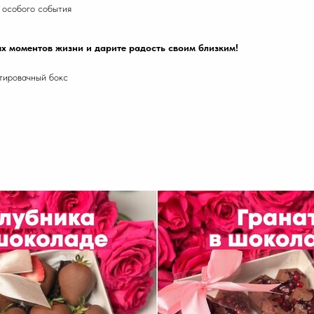
 особого события
ых моментов жизни и дарите радость своим близким!
ртировачный бокс