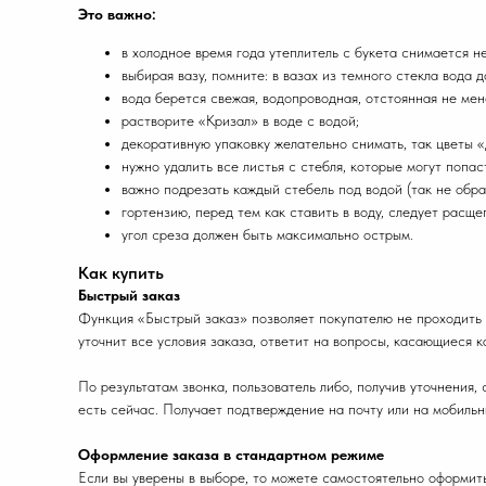
Это важно:
в холодное время года утеплитель с букета снимается н
выбирая вазу, помните: в вазах из темного стекла вода
вода берется свежая, водопроводная, отстоянная не мен
растворите «Кризал» в воде с водой;
декоративную упаковку желательно снимать, так цветы 
нужно удалить все листья с стебля, которые могут попаст
важно подрезать каждый стебель под водой (так не обр
гортензию, перед тем как ставить в воду, следует расщ
угол среза должен быть максимально острым.
Как купить
Быстрый заказ
Функция «Быстрый заказ» позволяет покупателю не проходить 
уточнит все условия заказа, ответит на вопросы, касающиеся к
По результатам звонка, пользователь либо, получив уточнения
есть сейчас. Получает подтверждение на почту или на мобильн
Оформление заказа в стандартном режиме
Если вы уверены в выборе, то можете самостоятельно оформить