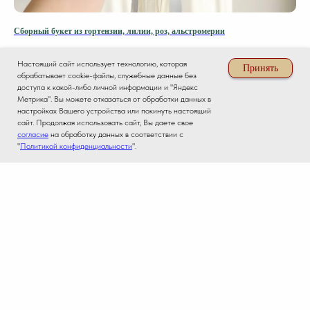
Сборный букет из гортензии, лилии, роз, альстромерии
Бук
5 139
р.
3 
Настоящий сайт использует технологию, которая
Принять
обрабатывает cookie-файлы, служебные данные без
доступа к какой-либо личной информации и "Яндекс
КУПИТЬ
Метрика". Вы можете отказаться от обработки данных в
настройках Вашего устройства или покинуть настоящий
сайт. Продолжая использовать сайт, Вы даете свое
согласие
на обработку данных в соответствии с
Home
Catalog
Favorites
Cart
"
Политикой конфиденциальности
".